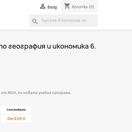
shopping_cart

Количка
(0)
Вход
search
о география и икономика 6.
н от МОН, по новата учебна програма.
Спестявате
От 8.00 €