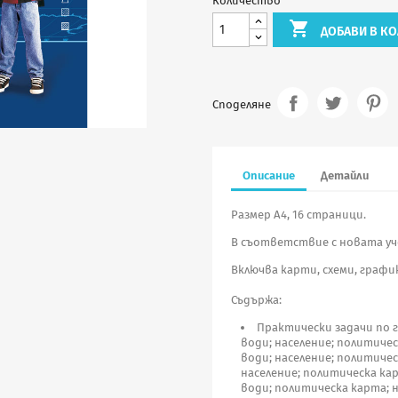
Количество

ДОБАВИ В КО
Споделяне
Описание
Детайли
Размер А4, 16 страници.
В съответствие с новата уч
Включва карти, схеми, графи
Съдържа:
Практически задачи по 
води; население; политичес
води; население; политичес
население; политическа кар
води; политическа карта; н