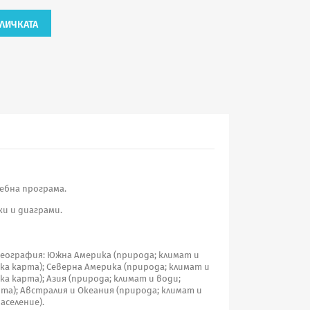
ЛИЧКАТА
ебна програма.
ки и диаграми.
география: Южна Америка (природа; климат и
ка карта); Северна Америка (природа; климат и
ка карта); Азия (природа; климат и води;
та); Австралия и Океания (природа; климат и
аселение).