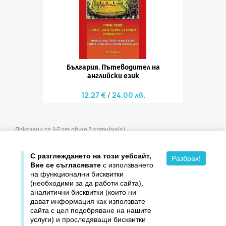
България. Пътеводител на
английски език
12.27 €
24.00 лв.
Показани са 1-7 от общо 7 артикул(а)

Върнете се в началото
С разглеждането на този уебсайт,
Разбрах!
Вие се съгласявате
с използването
на функционални бисквитки
(необходими за да работи сайта),
аналитични бисквитки (които ни
дават информация как използвате

Продукти
сайта с цел подобряване на нашите
услуги) и проследяващи бисквитки
Издателство ДОМИНО