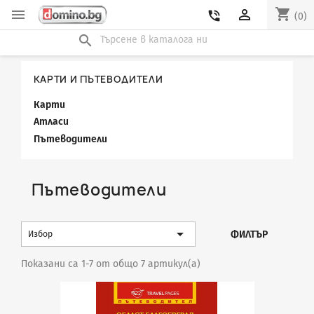
shopping_cart


phone_in_talk
(0)
search
КАРТИ И ПЪТЕВОДИТЕЛИ
Карти
Атласи
Пътеводители
Пътеводители

ФИЛТЪР
Избор
Показани са 1-7 от общо 7 артикул(а)