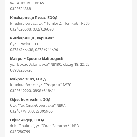
ул. "Антим I" №45
032/624888
Книжарници Пегас, ЕООД
книжна борса: ул. "Петко Д. Петков" №29
032/628608, 032/626048
Книжарници „Харизма“
бул. "Руски" 111
0878/344438, 0878/944496
Мавро – Христо Мавродиев
ул. "Брезовско шосе" №180, склад 18, 22, 25
0898/236726
Макрос 2001, ЕООД
книжна борса: ул. "Родопи" №70
032/642900, 0898/648414
Офис комплект, ООД
бул. "Ал. Стамболийски" №9А
032/677410, 032/395986
Офис лидер, ЕООД
ж.к. "Тракия", ул. "Спас Зафиров" №3
032/280799