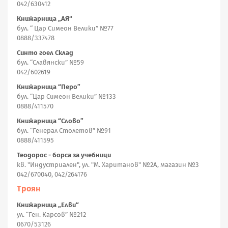
042/630412
Книжарница „АЯ“
бул. “ Цар Симеон Велики” №77
0888/337478
Синто гоел Склад
бул. “Славянски” №59
042/602619
Книжарница “Перо”
бул. “Цар Симеон Велики” №133
0888/411570
Книжарница “Слово”
бул. “Генерал Столетов” №91
0888/411595
Теодорос - борса за учебници
кв. "Индустриален", ул. "М. Хаританов" №2А, магазин №3
042/670040, 042/264176
Троян
Книжарница „Елви“
ул. “Ген. Карсов” №212
0670/53126