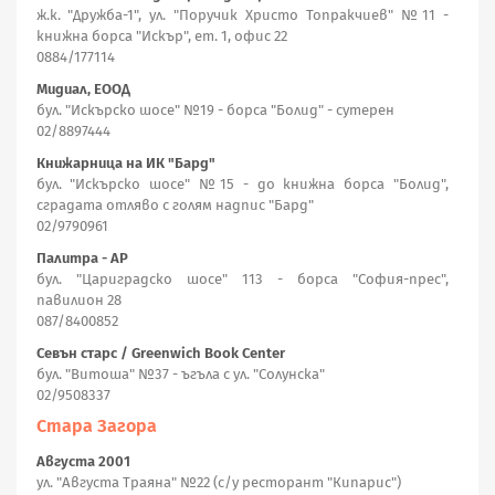
ж.к. "Дружба-1", ул. "Поручик Христо Топракчиев" №11 -
книжна борса "Искър", ет. 1, офис 22
0884/177114
Мидиал, ЕООД
бул. "Искърско шосе" №19 - борса "Болид" - сутерен
02/8897444
Книжарница на ИК "Бард"
бул. "Искърско шосе" №15 - до книжна борса "Болид",
сградата отляво с голям надпис "Бард"
02/9790961
Палитра - АР
бул. "Цариградско шосе" 113 - борса "София-прес",
павилион 28
087/8400852
Севън старс / Greenwich Book Center
бул. "Витоша" №37 - ъгъла с ул. "Солунска"
02/9508337
Стара Загора
Августа 2001
ул. "Августа Траяна" №22 (с/у ресторант "Кипарис")