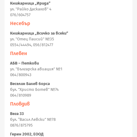
Книжарница „Ирида“
ул. "Райко Даскалов" 4
076/604757
Несебър
Книжарница „Всичко за всеки“
ул. "Отец Паисий" №35
0554/44494, 056/812477
Плевен
АБВ – Петкови
ул. "Българска авиация" №1
064/800943
Веселин Балев борса
бул. "Христо Ботев" №74
064/810989
Пловдив
Вега 33
бул. “Васил Левски” №78
0876/875795
Герин 2002, ЕООД