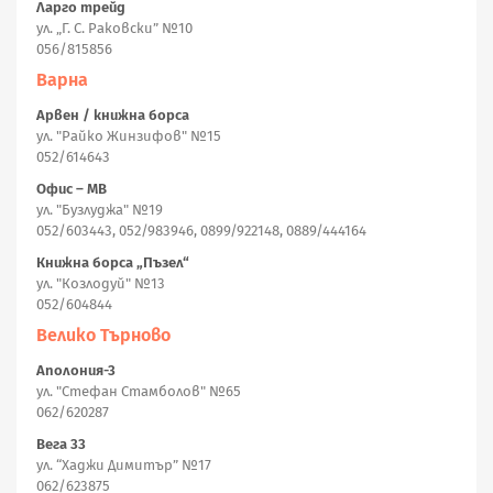
Ларго трейд
ул. „Г. С. Раковски” №10
056/815856
Варна
Арвен / книжна борса
ул. "Райко Жинзифов" №15
052/614643
Офис – МВ
ул. "Бузлуджа" №19
052/603443, 052/983946, 0899/922148, 0889/444164
Книжна борса „Пъзел“
ул. "Козлодуй" №13
052/604844
Велико Търново
Аполония-3
ул. "Стефан Стамболов" №65
062/620287
Вега 33
ул. “Хаджи Димитър” №17
062/623875