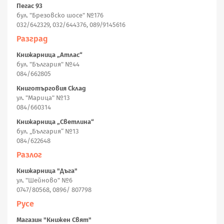
Пегас 93
бул. "Брезовско шосе" №176
032/642329, 032/644376, 089/9145616
Разград
Книжарница „Атлас“
бул. "България" №44
084/662805
Книготърговия Склад
ул. "Марица" №13
084/660314
Книжарница „Светлина“
бул. „България“ №13
084/622648
Разлог
Книжарница "Дъга"
ул. "Шейново" №6
0747/80568, 0896/ 807798
Русе
Магазин "Книжен Свят"