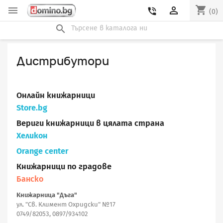
shopping_cart


phone_in_talk
(0)
search
Дистрибутори
Онлайн книжарници
Store.bg
Вериги книжарници в цялата страна
Хеликон
Orange center
Книжарници по градове
Банско
Книжарница "Дъга"
ул. "Св. Климент Охридски" №17
0749/82053, 0897/934102