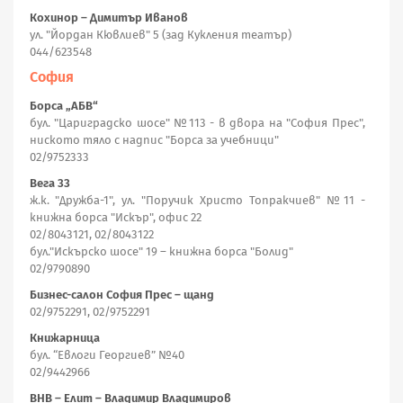
Кохинор – Димитър Иванов
ул. "Йордан Кювлиев" 5 (зад Кукления театър)
044/623548
София
Борса „АБВ“
бул. "Цариградско шосе" №113 - в двора на "София Прес",
ниското тяло с надпис "Борса за учебници"
02/9752333
Вега 33
ж.к. "Дружба-1", ул. "Поручик Христо Топракчиев" №11 -
книжна борса "Искър", офис 22
02/8043121, 02/8043122
бул."Искърско шосе" 19 – книжна борса "Болид"
02/9790890
Бизнес-салон София Прес – щанд
02/9752291, 02/9752291
Книжарница
бул. “Евлоги Георгиев” №40
02/9442966
ВНВ – Елит – Владимир Владимиров