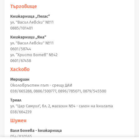
Търговище
Книжарница „Пегас“
ул. "Васил Левски" №11
0885/101401
Книжарници „Яна“
ул. "Васил Левски" №11
0601/58744
ул. “Христо Ботев” №42
0601/67458
Хасково
Меридиан
Околовръстен път - срещу ДАИ
038/665288, 0886/500777, 0896/785071, 0879/545500
Треал
ул. "Цар Самуил", бл. 2, магазин №4 - салон на книгата
038/664239
Шумен
Валя Бонева - книжарница
054/830565