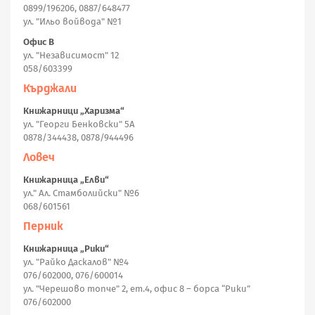
0899/196206, 0887/648477
ул. "Ильо войвода" №1
Офис В
ул. "Независимост" 12
058/603399
Кърджали
Книжарници „Харизма“
ул. "Георги Бенковски" 5А
0878/344438, 0878/944496
Ловеч
Книжарница „Елви“
ул." Ал. Стамболийски" №6
068/601561
Перник
Книжарница „Рики“
ул. "Райко Даскалов" №4
076/602000, 076/600014
ул. "Черешово топче" 2, ет.4, офис 8 – борса “Рики”
076/602000