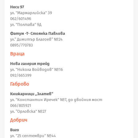
Неси 97
ул. "Мармарлийска" 39
062/601496
ул. "Полтава" 9Д
Фатум -Т- Стоянка Павлова
ул.“ Димитър Благоев“ №24
0895/770783
Враца
Нова галерия трейд
ул. "Никола Войводов" №16
092/665399
Габрово
Книжарници „Златев“
ул. "Константин Иречек" №7, до двойния мост
066/805921
ул. “Орловска” №27
Добрич
Виго
ул. "25 септември" №44