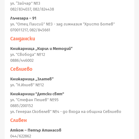
ул. “Зайчар" №3
082/834037, 082/824438
Лъчезара – 91
ул. "Отец Паисий" №3 - зад гимназия "Христо Ботев"
070011217, 082/845661
Сандански
Книжарница „Кирил и Методий“
ул. "Свобода" №12
0886/446002
Севлиево
Книжарница „Златев“
ул. “Н.Илиев” №12
Книжарници "Детски свят"
ул. "Стефан Пешев" №95
0885/200152
ул. Генерал Скобелев" №4 - до входа на община Севлиево
Сливен
Атком – Петър Атанасов
044/622862