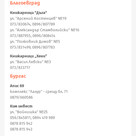
Благоевград
Книжарници "Дъга"
ул. "Арсений Костенцев" №19
073/830674, 0896/807789
ул. "Александър Стамболийски" №16
073/887955, 0896/808414
ул. "Полковник Димов" №5
073/831499, 0896/807783
Книжарници „Хени“
ул. "Васил Левски" №3
073/833717
Бургас
Апис 69
комплекс "Лазур" - срещу бл. 71
0879/660586
Ким инвест
ул. "Войнишка" №25
056/845811, 0894 419 989
0878 815 942
0878 815 943