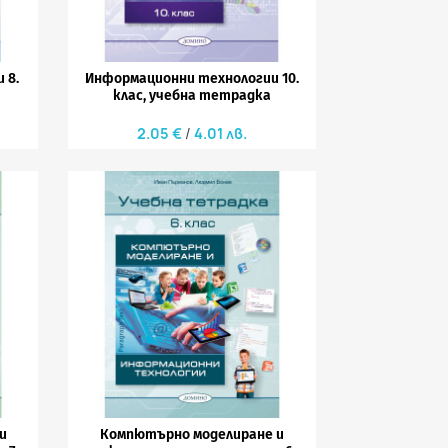
 8.
Информационни технологии 10.
клас, учебна тетрадка
2.05 €
4.01 лв.

Бърз преглед
и
Компютърно моделиране и