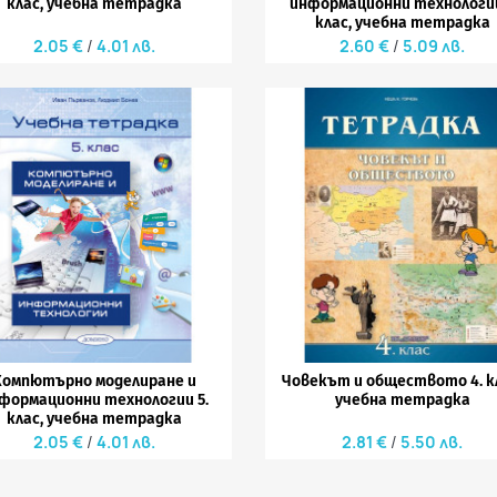
клас, учебна тетрадка
информационни технологии
клас, учебна тетрадка
2.05 €
4.01 лв.
2.60 €
5.09 лв.


Бърз преглед
Бърз преглед
Компютърно моделиране и
Човекът и обществото 4. к
формационни технологии 5.
учебна тетрадка
клас, учебна тетрадка
2.05 €
4.01 лв.
2.81 €
5.50 лв.


Бърз преглед
Бърз преглед