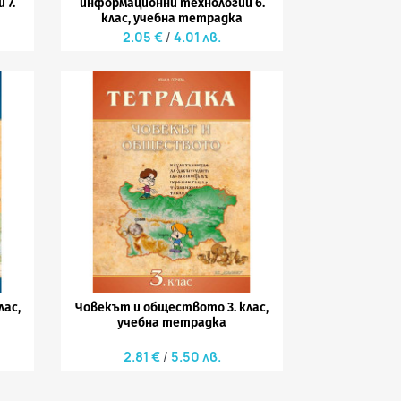
 7.
информационни технологии 6.
клас, учебна тетрадка
2.05 €
4.01 лв.

Бърз преглед
лас,
Човекът и обществото 3. клас,
учебна тетрадка
2.81 €
5.50 лв.

Бърз преглед