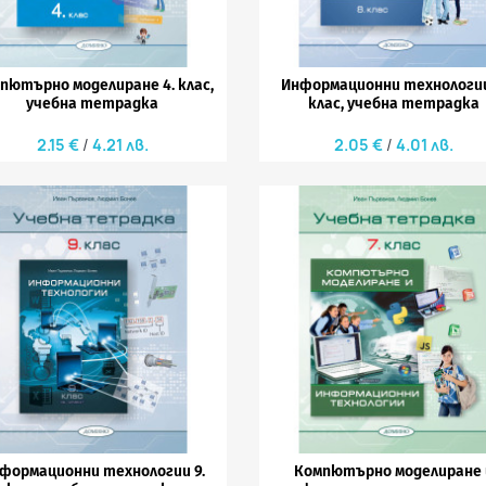
пютърно моделиране 4. клас,
Информационни технологии
учебна тетрадка
клас, учебна тетрадка
2.15 €
4.21 лв.
2.05 €
4.01 лв.


Бърз преглед
Бърз преглед
формационни технологии 9.
Компютърно моделиране 