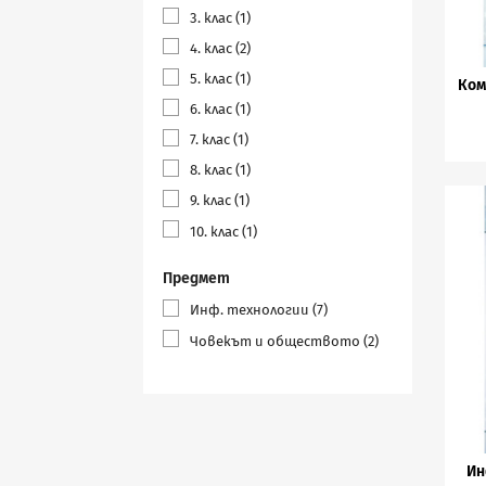
3. клас
(1)
4. клас
(2)
5. клас
(1)
Ком
6. клас
(1)
7. клас
(1)
8. клас
(1)
9. клас
(1)
10. клас
(1)
Предмет
Инф. технологии
(7)
Човекът и обществото
(2)
Ин