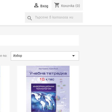
shopping_cart

Количка
(0)
Вход
search

е по:
Избор