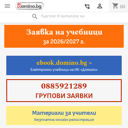
shopping_cart


phone_in_talk
(0)
search
ebook.domino.bg
Електронни учебници на ИК «Домино»
0885921289
ГРУПОВИ ЗАЯВКИ
Материали за учители
Безплатна онлайн регистрация