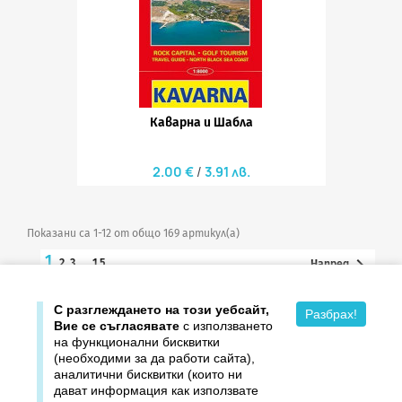
Каварна и Шабла
2.00 €
3.91 лв.
Показани са 1-12 от общо 169 артикул(а)
1

2
3
…
15
Напред

Върнете се в началото
С разглеждането на този уебсайт,
Разбрах!
Вие се съгласявате
с използването
на функционални бисквитки
(необходими за да работи сайта),
аналитични бисквитки (които ни
дават информация как използвате

Продукти