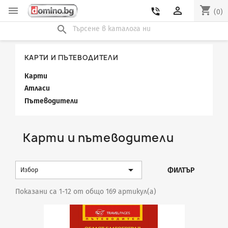
shopping_cart


phone_in_talk
(0)
search
КАРТИ И ПЪТЕВОДИТЕЛИ
Карти
Атласи
Пътеводители
Карти и пътеводители

ФИЛТЪР
Избор
Показани са 1-12 от общо 169 артикул(а)