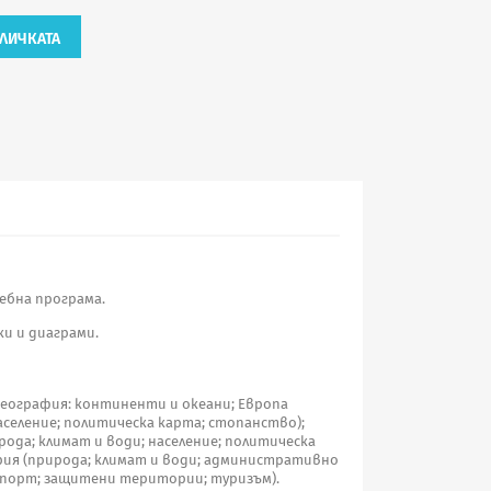
ЛИЧКАТА
ебна програма.
ки и диаграми.
география: континенти и океани; Европа
аселение; политическа карта; стопанство);
рода; климат и води; население; политическа
рия (природа; климат и води; административно
спорт; защитени територии; туризъм).