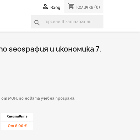
shopping_cart

Количка
(0)
Вход
search
о география и икономика 7.
н от МОН, по новата учебна програма.
Спестявате
От 8.00 €