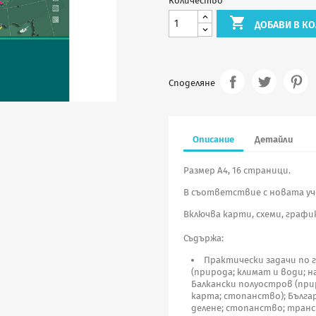
Количество

ДОБАВИ В КО
Споделяне
Описание
Детайли
Размер А4, 16 страници.
В съответствие с новата уч
Включва карти, схеми, графи
Съдържа:
Практически задачи по 
(природа; климат и води; н
Балкански полуостров (при
карта; стопанство); Бълга
делене; стопанство; тран