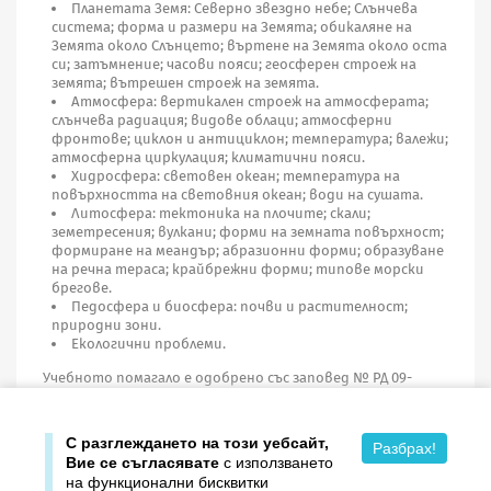
Планетата Земя: Северно звездно небе; Слънчева
система; форма и размери на Земята; обикаляне на
Земята около Слънцето; въртене на Земята около оста
си; затъмнение; часови пояси; геосферен строеж на
земята; вътрешен строеж на земята.
Атмосфера: вертикален строеж на атмосферата;
слънчева радиация; видове облаци; атмосферни
фронтове; циклон и антициклон; температура; валежи;
атмосферна циркулация; климатични пояси.
Хидросфера: световен океан; температура на
повърхността на световния океан; води на сушата.
Литосфера: тектоника на плочите; скали;
земетресения; вулкани; форми на земната повърхност;
формиране на меандър; абразионни форми; образуване
на речна тераса; крайбрежни форми; типове морски
брегове.
Педосфера и биосфера: почви и растителност;
природни зони.
Екологични проблеми.
Учебното помагало е одобрено със заповед № РД 09-
346/02.03.2011 г. на министъра на образованието,
младежта и науката.
С разглеждането на този уебсайт,
Разбрах!
Вие се съгласявате
с използването
на функционални бисквитки