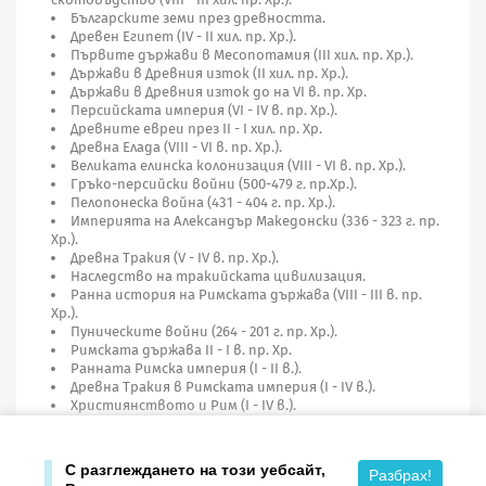
Българските земи през древността.
Древен Египет (IV - II хил. пр. Хр.).
Първите държави в Месопотамия (III хил. пр. Хр.).
Държави в Древния изток (II хил. пр. Хр.).
Държави в Древния изток до на VI в. пр. Хр.
Персийската империя (VI - IV в. пр. Хр.).
Древните евреи през II - I хил. пр. Хр.
Древна Елада (VIII - VI в. пр. Хр.).
Великата елинска колонизация (VIII - VI в. пр. Хр.).
Гръко-персийски войни (500-479 г. пр.Хр.).
Пелопонеска война (431 - 404 г. пр. Хр.).
Империята на Александър Македонски (336 - 323 г. пр.
Хр.).
Древна Тракия (V - IV в. пр. Хр.).
Наследство на тракийската цивилизация.
Ранна история на Римската държава (VIII - III в. пр.
Хр.).
Пуническите войни (264 - 201 г. пр. Хр.).
Римската държава II - I в. пр. Хр.
Ранната Римска империя (I - II в.).
Древна Тракия в Римската империя (I - IV в.).
Християнството и Рим (I - IV в.).
Късната Римска империя (IV - V в.).
Подробна легенда с условни знаци и точни обяснения.
С разглеждането на този уебсайт,
Разбрах!