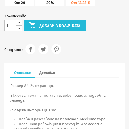
От 20
20%
От 13.28 €
Количество

ДОБАВИ В КОЛИЧКАТА
Споделяне
Описание
Детайли
Размер A4, 24 страници.
Включва тематични карти, илюстрации, подробна
легенда.
Съдържа информация за:
Поява и разселване на праисторическите хора.
Неолитна революция и преход към земеделие и
скотовъдство (VIII - III хил. пр. Хр.).