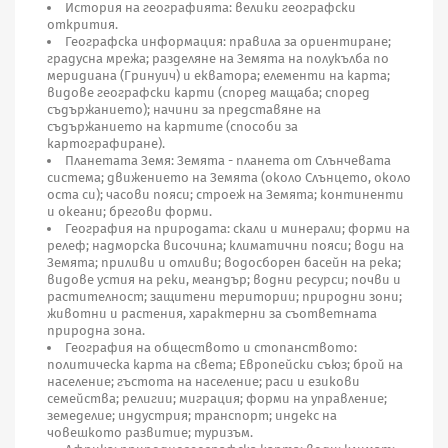
История на географията: велики географски
открития.
Географска информация: правила за ориентиране;
градусна мрежа; разделяне на Земята на полукълба по
меридиана (Гринуич) и екватора; елементи на карта;
видове географски карти (според мащаба; според
съдържанието); начини за представяне на
съдържанието на картите (способи за
картографиране).
Планетата Земя: Земята - планета от Слънчевата
система; движението на Земята (около Слънцето, около
оста си); часови пояси; строеж на Земята; континенти
и океани; брегови форми.
География на природата: скали и минерали; форми на
релеф; надморска височина; климатични пояси; води на
Земята; приливи и отливи; водосборен басейн на река;
видове устия на реки, меандър; водни ресурси; почви и
растителност; защитени територии; природни зони;
животни и растения, характерни за съответната
природна зона.
География на обществото и стопанството:
политическа карта на света; Европейски съюз; брой на
население; гъстота на население; раси и езикови
семейства; религии; миграция; форми на управление;
земеделие; индустрия; транспорт; индекс на
човешкото развитие; туризъм.