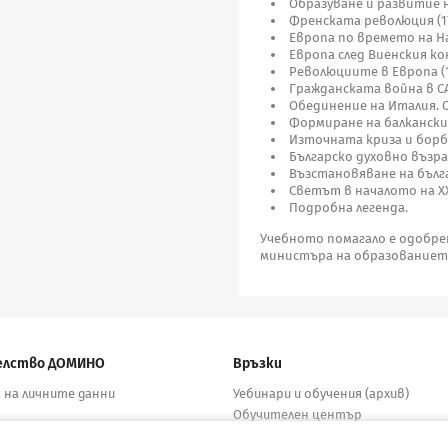
Образуване и развитие на
Френската революция (17
Европа по времето на Нап
Европа след Виенския конг
Революциите в Европа (1
Гражданската война в САЩ
Обединение на Италия. 
Формиране на балкански
Източната криза и борба
Българско духовно възр
Възстановяване на бълга
Светът в началото на XX
Подробна легенда.
Учебното помагало е одобрено 
министъра на образованиет
елство ДОМИНО
Връзки
 на личните данни
Уебинари и обучения (архив)
Обучителен център
бутори
Електронни учебници