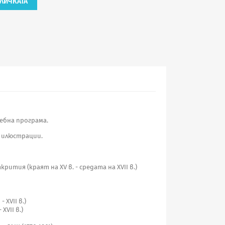
ЛИЧКАТА
ебна програма.
 илюстрации.
ития (краят на ХV в. - средата на ХVII в.)
 ХVII в.)
ХVII в.)