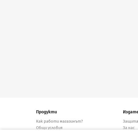
Продукти
Издат
Как работи магазинът?
Защита
Общи условия
За нас
Нови продукти
Дистри