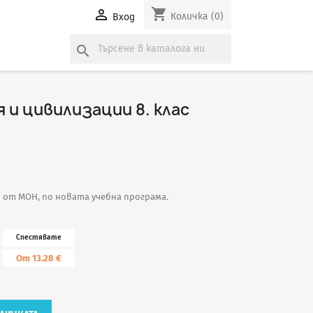
shopping_cart

Количка
(0)
Вход
search
 и цивилизации 8. клас
н от МОН, по новата учебна програма.
Спестявате
От 13.28 €