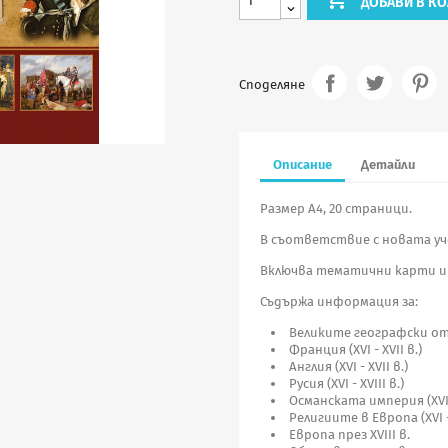
ДОБАВИ В КО
Споделяне
Описание
Детайли
Размер А4, 20 страници.
В съответствие с новата уч
Включва тематични карти и
Съдържа информация за:
Великите географски откр
Франция (ХVI - ХVII в.)
Англия (ХVI - ХVII в.)
Русия (ХVI - ХVIII в.)
Османската империя (ХVI -
Религиите в Европа (ХVI - 
Европа през ХVIII в.