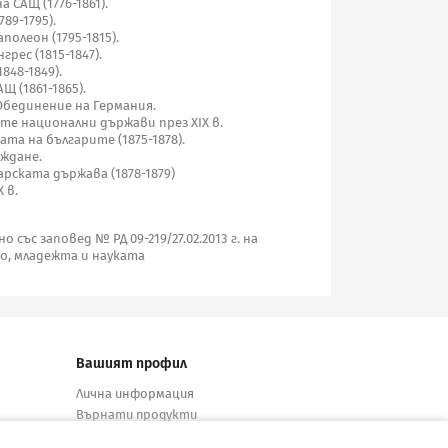
 САЩ (1776-1861).
89-1795).
олеон (1795-1815).
рес (1815-1847).
848-1849).
 (1861-1865).
Обединение на Германия.
те национални държави през ХIХ в.
та на българите (1875-1878).
аждане.
рската държава (1878-1879)
 в.
със заповед № РД 09-219/27.02.2013 г. на
о, младежта и науката
Вашият профил
Лична информация
Върнати продукти
Поръчки