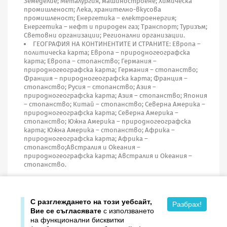
Земеделие; Металургия, машиностроене; Химическа
промишленост; Лека, хранително-вкусова
промишленост; Енергетика – електроенергия;
Енергетика – нефт и природен газ; Транспорт; Туризъм;
Световни организации; Регионални организации.
ГЕОГРАФИЯ НА КОНТИНЕНТИТЕ И СТРАНИТЕ: Европа –
политическа карта; Европа – природногеографска
карта; Европа – стопанство; Германия –
природногеографска карта; Германия – стопанство;
Франция – природногеографска карта; Франция –
стопанство; Русия – стопанство; Азия –
природногеографска карта; Азия – стопанство; Япония
– стопанство; Китай – стопанство; Северна Америка –
природногеографска карта; Северна Америка –
стопанство; Южна Америка – природногеографска
карта; Южна Америка – стопанство; Африка –
природногеографска карта; Африка –
стопанство;Австралия и Океания –
природногеографска карта; Австралия и Океания –
стопанство.
Учебното помагало е одобрено със заповед № РД 09-289 /
05.03.2008 г. на Министъра на образованието и науката.
С разглеждането на този уебсайт,
Разбрах!
Вие се съгласявате
с използването
на функционални бисквитки