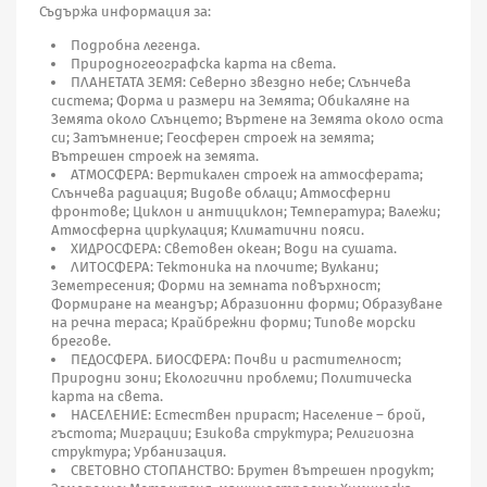
Съдържа информация за:
Подробна легенда.
Природногеографска карта на света.
ПЛАНЕТАТА ЗЕМЯ: Северно звездно небе; Слънчева
система; Форма и размери на Земята; Обикаляне на
Земята около Слънцето; Въртене на Земята около оста
си; Затъмнение; Геосферен строеж на земята;
Вътрешен строеж на земята.
АТМОСФЕРА: Вертикален строеж на атмосферата;
Слънчева радиация; Видове облаци; Атмосферни
фронтове; Циклон и антициклон; Температура; Валежи;
Атмосферна циркулация; Климатични пояси.
ХИДРОСФЕРА: Световен океан; Води на сушата.
ЛИТОСФЕРА: Тектоника на плочите; Вулкани;
Земетресения; Форми на земната повърхност;
Формиране на меандър; Абразионни форми; Образуване
на речна тераса; Крайбрежни форми; Типове морски
брегове.
ПЕДОСФЕРА. БИОСФЕРА: Почви и растителност;
Природни зони; Екологични проблеми; Политическа
карта на света.
НАСЕЛЕНИЕ: Естествен прираст; Население – брой,
гъстота; Миграции; Езикова структура; Религиозна
структура; Урбанизация.
СВЕТОВНО СТОПАНСТВО: Брутен вътрешен продукт;