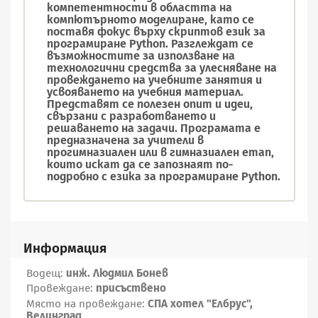
компетентности в областта на
компютърното моделиране, като се
поставя фокус върху скриптов език за
програмиране Python. Разглеждат се
възможностите за използване на
технологични средства за улесняване на
провеждането на учебните занятия и
усвояването на учебния материал.
Представят се полезен опит и идеи,
свързани с разработването и
решаването на задачи. Програмата е
предназначена за учители в
прогимназиален или в гимназиален етап,
които искат да се запознаят по-
подробно с езика за програмиране Python.
Информация
Водещ:
инж. Людмил Бонев
Провеждане:
присъствено
Място на провеждане:
СПА хотел "Елбрус",
Велинград