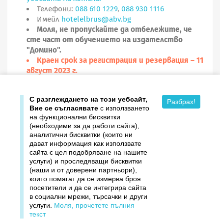
Телефони:
088 610 1229
,
088 930 1116
Имейл
hotelelbrus@abv.bg
Моля, не пропускайте да отбележите, че
сте част от обучението на издателство
"Домино".
Краен срок за регистрация и резервация – 11
август 2023 г.
« Обратно
С разглеждането на този уебсайт,
Разбрах!
Вие се съгласявате
с използването
на функционални бисквитки
(необходими за да работи сайта),
аналитични бисквитки (които ни
дават информация как използвате

Продукти
сайта с цел подобряване на нашите
услуги) и проследяващи бисквитки

Издателство ДОМИНО
(наши и от доверени партньори),
които помагат да се измерва броя
посетители и да се интегрира сайта

Връзки
в социални мрежи, търсачки и други
услуги.
Моля, прочетете пълния

Вашият профил
текст