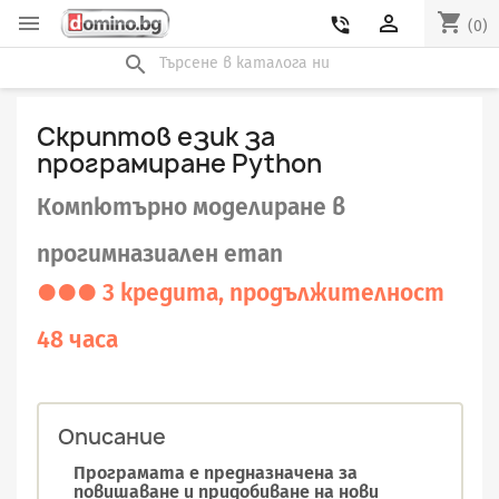
shopping_cart


phone_in_talk
(0)
search
Скриптов език за
програмиране Python
Компютърно моделиране в
прогимназиален етап
●●● 3 кредита, продължителност
48 часа
Описание
Програмата е предназначена за
повишаване и придобиване на нови