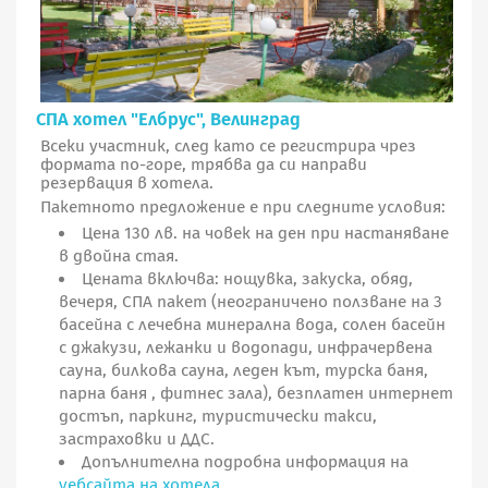
СПА хотел "Елбрус", Велинград
Всеки участник, след като се регистрира чрез
формата по-горе, трябва да си направи
резервация в хотела.
Пакетното предложение е при следните условия:
Цена 130 лв. на човек на ден при настаняване
в двойна стая.
Цената включва: нощувка, закуска, обяд,
вечеря, СПА пакет (неограничено ползване на 3
басейна с лечебна минерална вода, солен басейн
с джакузи, лежанки и водопади, инфрачервена
сауна, билкова сауна, леден кът, турска баня,
парна баня , фитнес зала), безплатен интернет
достъп, паркинг, туристически такси,
застраховки и ДДС.
Допълнителна подробна информация на
уебсайта на хотела.