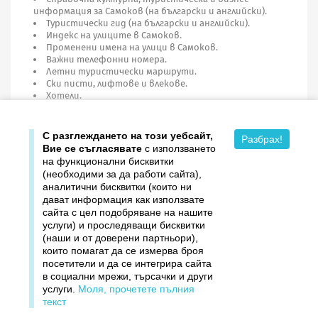
информация за Самоков (на български и английски).
Туристически гид (на български и английски).
Индекс на улиците в Самоков.
Променени имена на улици в Самоков.
Важни телефонни номера.
Летни туристически маршрути.
Ски писти, лифтове и влекове.
Хотели.
Година на издаване: 2014
С разглеждането на този уебсайт,
Разбрах!
Вие се съгласявате
с използването
на функционални бисквитки
(необходими за да работи сайта),
аналитични бисквитки (които ни
дават информация как използвате

Продукти
сайта с цел подобряване на нашите
услуги) и проследяващи бисквитки

Издателство ДОМИНО
(наши и от доверени партньори),
които помагат да се измерва броя
посетители и да се интегрира сайта

Връзки
в социални мрежи, търсачки и други
услуги.
Моля, прочетете пълния

Вашият профил
текст