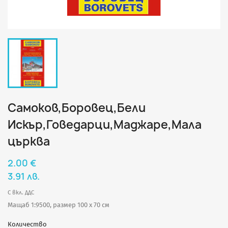
Самоков,Боровец,Бели
Искър,Говедарци,Маджаре,Мала
църква
2.00 €
3.91 лв.
С вкл. ДДС
Мащаб 1:9500, размер 100 х 70 см
Количество