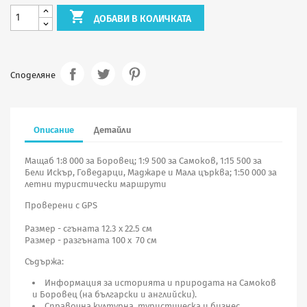

ДОБАВИ В КОЛИЧКАТА
Споделяне
Описание
Детайли
Мащаб 1:8 000 за Боровец; 1:9 500 за Самоков, 1:15 500 за
Бели Искър, Говедарци, Маджаре и Мала църква; 1:50 000 за
летни туристически маршрути
Проверени с GPS
Размер - сгъната 12.3 х 22.5 см
Размер - разгъната 100 х 70 см
Съдържа:
Информация за историята и природата на Самоков
и Боровец (на български и английски).
Справочна културна, туристическа и бизнес