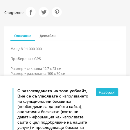
Споделяне
Описание
Детайли
Мащаб 1:1 000 000
Проверена с GPS
Размер - сгъната 12.7 х 23 см
Размер - разгъната 100 х 70 см
С твърди корици
С разглеждането на този уебсайт,
Разбрах!
Вие се съгласявате
с използването
на функционални бисквитки
(необходими за да работи сайта),
аналитични бисквитки (които ни
дават информация как използвате

Продукти
сайта с цел подобряване на нашите
услуги) и проследяващи бисквитки