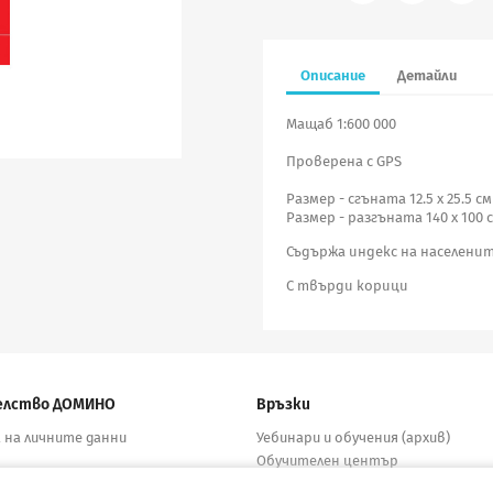
Описание
Детайли
Мащаб 1:600 000
Проверена с GPS
Размер - сгъната 12.5 х 25.5 см
Размер - разгъната 140 х 100 
Съдържа индекс на населенит
С твърди корици
елство ДОМИНО
Връзки
 на личните данни
Уебинари и обучения (архив)
Обучителен център
бутори
Електронни учебници