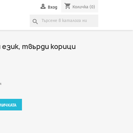
shopping_cart

Количка
(0)
Вход
search
и език, твърди корици
м
ЛИЧКАТА