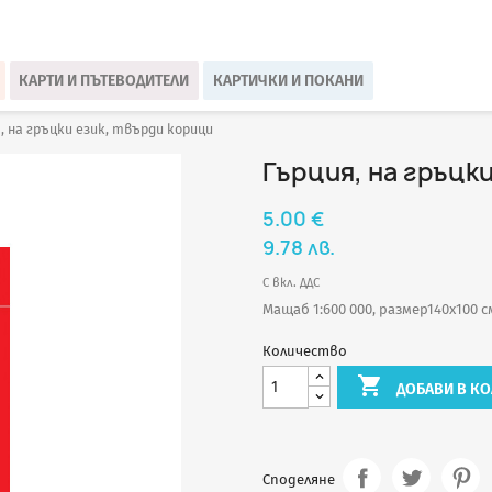
КАРТИ И ПЪТЕВОДИТЕЛИ
КАРТИЧКИ И ПОКАНИ
, на гръцки език, твърди корици
Гърция, на гръцк
5.00 €
9.78 лв.
С вкл. ДДС
Мащаб 1:600 000, размер140х100 с
Количество

ДОБАВИ В КО
Споделяне