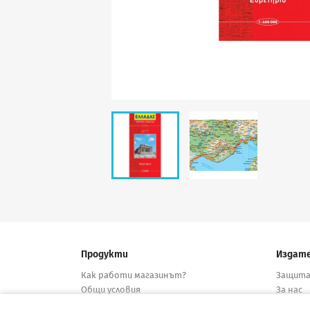
Продукти
Издат
Как работи магазинът?
Защита
Общи условия
За нас
Нови продукти
Дистри