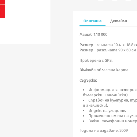
Описание
Детайли
Мащаб 1:10 000
Размер - сгъната 10.4 х 18.8 с
Размер - разгъната 90 х 60 см
Проверена с GPS.
Включва областна карта.
Съдържа:
Информация за историят
български и английски).
Справочна културна, ту
и английски).
Индекс на улиците.
Променени имена на ули
Важни телефонни номер
Година на издаване: 2009