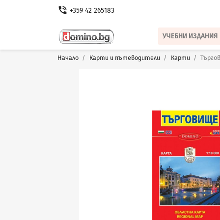
phone_in_talk
+359 42 265183
УЧЕБНИ ИЗДАНИЯ
Начало
Карти и пътеводители
Карти
Търго