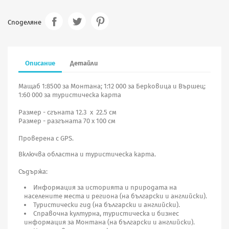
Споделяне
Описание
Детайли
Мащаб 1:8500 за Монтана; 1:12 000 за Берковица и Вършец;
1:60 000 за туристическа карта
Размер - сгъната 12.3 х 22.5 см
Размер - разгъната 70 х 100 см
Проверена с GPS.
Включва областна и туристическа карта.
Съдържа:
Информация за историята и природата на
населените места и региона (на български и английски).
Туристически гид (на български и английски).
Справочна културна, туристическа и бизнес
информация за Монтана (на български и английски).