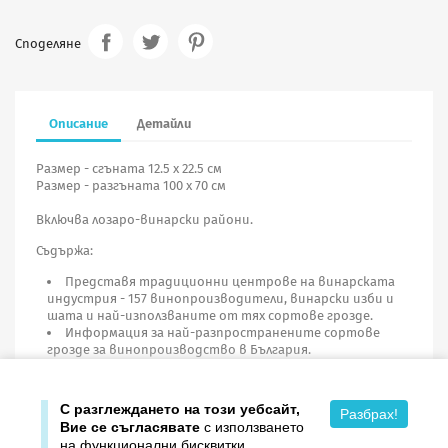
Споделяне
Описание
Детайли
Размер - сгъната 12.5 х 22.5 см
Размер - разгъната 100 х 70 см
Включва лозаро-винарски райони.
Съдържа:
Представя традиционни центрове на винарската
индустрия - 157 винопроизводители, винарски изби и
шата и най-използваните от тях сортове грозде.
Информация за най-разпространените сортове
грозде за винопроизводство в България.
7 винени тура.
Етикети на наградени вина.
С разглеждането на този уебсайт,
Разбрах!
Вие се съгласявате
с използването
на функционални бисквитки