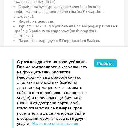
български и английски)
Справочна културна, туристическа и бизнес
информация за населените места (на български и
английски).
Индекс на улиците.
Туристически гид в района на Ботевград; в района на
Правец; в района на Етрополе (на български и
английски).
Планински марщрути в Етрополския Балкан.
Година на издаване: 2012
С разглеждането на този уебсайт,
Разбрах!
Вие се съгласявате
с използването
на функционални бисквитки
(необходими за да работи сайта),
аналитични бисквитки (които ни
дават информация как използвате

Продукти
сайта с цел подобряване на нашите
услуги) и проследяващи бисквитки

Издателство ДОМИНО
(наши и от доверени партньори),
които помагат да се измерва броя
посетители и да се интегрира сайта

Връзки
в социални мрежи, търсачки и други
услуги.
Моля, прочетете пълния

Вашият профил