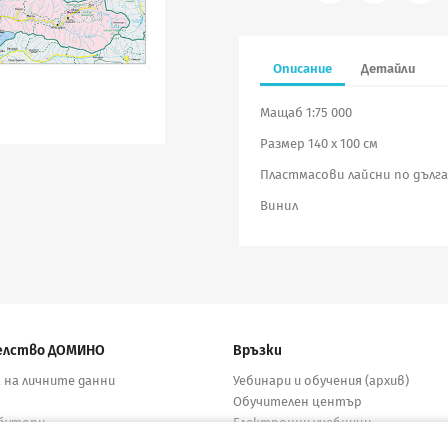
Описание
Детайли
Мащаб 1:75 000
Размер 140 х 100 см
Пластмасови лайсни по дълг
Винил
елство ДОМИНО
Връзки
 на личните данни
Уебинари и обучения (архив)
Обучителен център
бутори
Електронни учебници
кти
Материали за учители