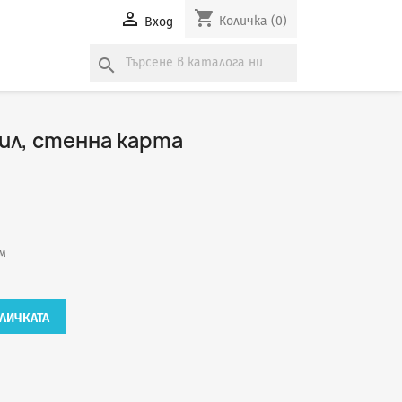
shopping_cart

Количка
(0)
Вход
search
л, стенна карта
см
ЛИЧКАТА