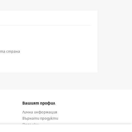
ата страна
Вашият профил
Лична информация
Върнати продукти
Поръчки
Кредитни известия