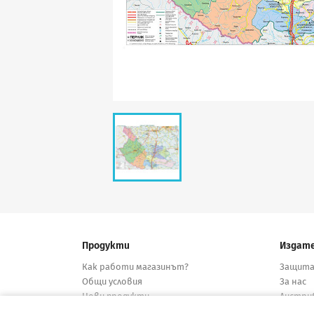
Продукти
Издат
Как работи магазинът?
Защита
Общи условия
За нас
Нови продукти
Дистри
Намалени
Конта