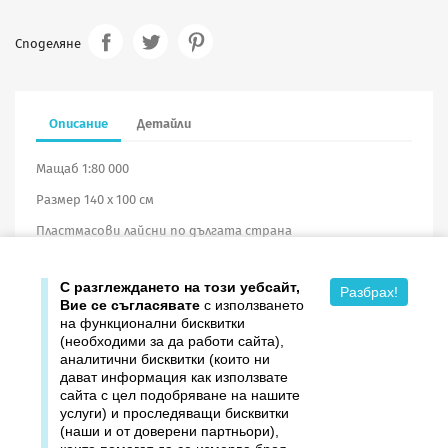
Споделяне
Описание
Детайли
Мащаб 1:80 000
Размер 140 х 100 см
Пластмасови лайсни по дългата страна
Винил
С разглеждането на този уебсайт,
Разбрах!
Вие се съгласявате
с използването
на функционални бисквитки
(необходими за да работи сайта),
аналитични бисквитки (които ни
дават информация как използвате

Продукти
сайта с цел подобряване на нашите
услуги) и проследяващи бисквитки

Издателство ДОМИНО
(наши и от доверени партньори),