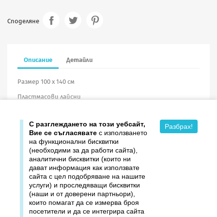
Споделяне
Описание
Детайли
Размер 100 х 140 см
Пластмасови лайсни
Винил
С разглеждането на този уебсайт,
Разбрах!
Вие се съгласявате
с използването
на функционални бисквитки
(необходими за да работи сайта),
аналитични бисквитки (които ни
дават информация как използвате

Продукти
сайта с цел подобряване на нашите
услуги) и проследяващи бисквитки

Издателство ДОМИНО
(наши и от доверени партньори),
които помагат да се измерва броя
посетители и да се интегрира сайта

Връзки