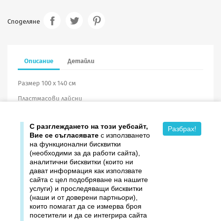
Споделяне
Описание
Детайли
Размер 100 х 140 см
Пластмасови лайсни
Винил
С разглеждането на този уебсайт,
Разбрах!
Вие се съгласявате
с използването
на функционални бисквитки
(необходими за да работи сайта),
аналитични бисквитки (които ни
дават информация как използвате

Продукти
сайта с цел подобряване на нашите
услуги) и проследяващи бисквитки

Издателство ДОМИНО
(наши и от доверени партньори),
които помагат да се измерва броя
посетители и да се интегрира сайта

Връзки