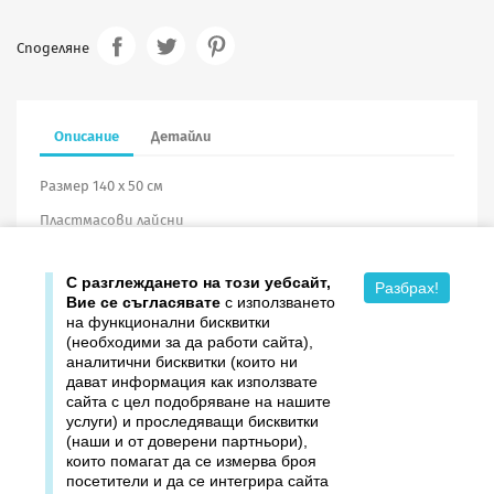
Споделяне
Описание
Детайли
Размер 140 х 50 см
Пластмасови лайсни
Винил
С разглеждането на този уебсайт,
Разбрах!
Вие се съгласявате
с използването
на функционални бисквитки
(необходими за да работи сайта),
аналитични бисквитки (които ни
дават информация как използвате

Продукти
сайта с цел подобряване на нашите
услуги) и проследяващи бисквитки

Издателство ДОМИНО
(наши и от доверени партньори),
които помагат да се измерва броя
посетители и да се интегрира сайта

Връзки