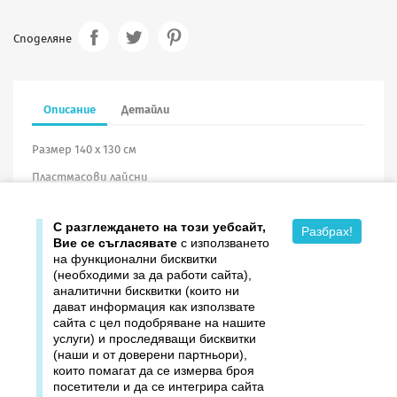
Споделяне
Описание
Детайли
Размер 140 х 130 см
Пластмасови лайсни
Винил
С разглеждането на този уебсайт,
Разбрах!
Вие се съгласявате
с използването
на функционални бисквитки
(необходими за да работи сайта),
аналитични бисквитки (които ни
дават информация как използвате

Продукти
сайта с цел подобряване на нашите
услуги) и проследяващи бисквитки

Издателство ДОМИНО
(наши и от доверени партньори),
които помагат да се измерва броя
посетители и да се интегрира сайта

Връзки