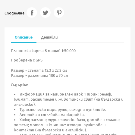
Споделяне
Описание
Детайли
Планинска карта в мащаб 1:50 000
Проверена с GPS
Размер - сгъната 12.3 х 22,3 см
Размер - разгъната 100 х 70 см
Съдържа:
Информация за национален парк "Пирин: релеф,
климат, растителен и животински свят (на български и
английски).
Туристически маршрути, изходни пунктове.
Лентова и стълбова маркировка.
Хижи; заслони; туристически бази, домове и спални;
хотели; мотели и къмпинг: изходни пунктове и
контакти (на български и английски).