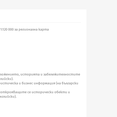
1:120 000 за регионална карта
ложението, историята и забележителностите
лийски).
ристическа и бизнес информация (на български
й-открояващите се исторически обекти и
нглийски).