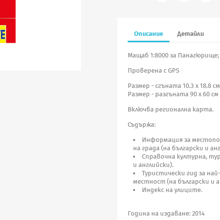
Описание
Детайли
Мащаб 1:8000 за Панагюрище; 
Проверена с GPS
Размер - сгъната 10.3 х 18.8 см
Размер - разгъната 90 х 60 см
Включва регионална карта.
Съдържа:
Информация за местопо
на града (на български и анг
Справочна културна, ту
и английски).
Туристически гид за на
местност (на български и а
Индекс на улиците.
Година на издаване: 2014