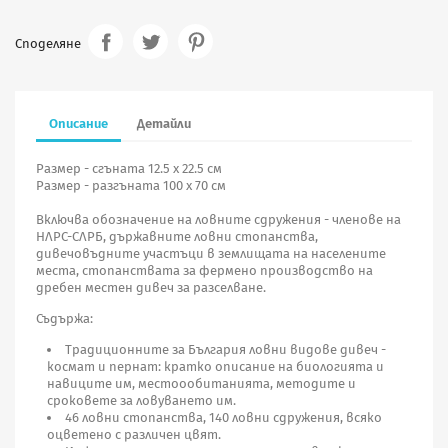
Споделяне
Описание
Детайли
Размер - сгъната 12.5 х 22.5 см
Размер - разгъната 100 х 70 см
Включва обозначение на ловните сдружения - членове на
НЛРС-СЛРБ, държавните ловни стопанства,
дивечовъдните участъци в землищата на населените
места, стопанствата за фермено производство на
дребен местен дивеч за разселване.
Съдържа:
Традиционните за България ловни видове дивеч -
космат и пернат: кратко описание на биологията и
навиците им, местоообитанията, методите и
сроковете за ловуването им.
46 ловни стопанства, 140 ловни сдружения, всяко
оцветено с различен цвят.