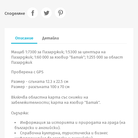
Споделяне
Описание
Детайли
Мащаб 1:7300 за Пазарджик; 1:5300 за центъра на
Пазарджик; 1:60 000 за язовир "Батак"; 1:255 000 за област
Пазарджик
Проверена с GPS
Размер - сгъната 12.3 х 22.5 см
Размер - разгъната 100 х 70 см
Включва областна карта със снимки на
забележителности; карта на язовир "Батак".
Съдържа:
Информация за историята и природата на града (на
български и английски).
Справочна културна, туристическа и бизнес