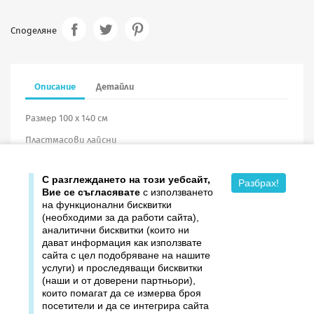
Споделяне
Описание
Детайли
Размер 100 х 140 см
Пластмасови лайсни
Винил
С разглеждането на този уебсайт,
Разбрах!
Вие се съгласявате
с използването
на функционални бисквитки
(необходими за да работи сайта),
аналитични бисквитки (които ни
дават информация как използвате

Продукти
сайта с цел подобряване на нашите
услуги) и проследяващи бисквитки

Издателство ДОМИНО
(наши и от доверени партньори),
които помагат да се измерва броя
посетители и да се интегрира сайта

Връзки