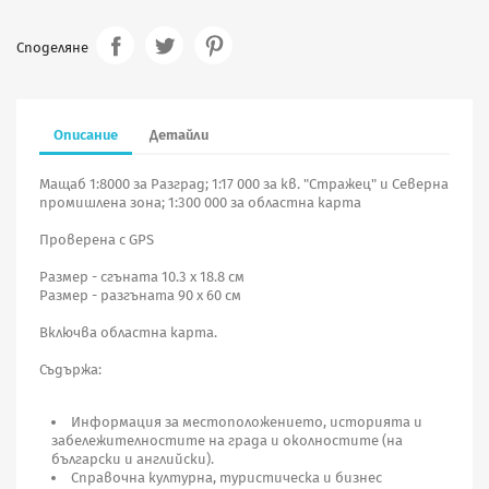
Споделяне
Описание
Детайли
Мащаб 1:8000 за Разград; 1:17 000 за кв. "Стражец" и Северна
промишлена зона; 1:300 000 за областна карта
Проверена с GPS
Размер - сгъната 10.3 х 18.8 см
Размер - разгъната 90 х 60 см
Включва областна карта.
Съдържа:
Информация за местоположението, историята и
забележителностите на града и околностите (на
български и английски).
Справочна културна, туристическа и бизнес