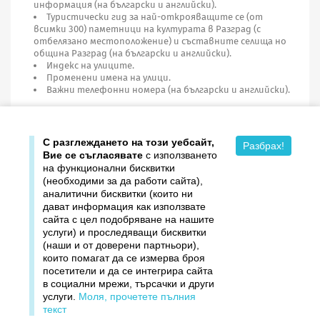
информация (на български и английски).
Туристически гид за най-открояващите се (от
всимки 300) паметници на културата в Разград (с
отбелязано местоположение) и съставните селища но
община Разград (на български и английски).
Индекс на улиците.
Променени имена на улици.
Важни телефонни номера (на български и английски).
Година на издаване: 2013
С разглеждането на този уебсайт,
Разбрах!
Вие се съгласявате
с използването
на функционални бисквитки
(необходими за да работи сайта),
аналитични бисквитки (които ни
дават информация как използвате

Продукти
сайта с цел подобряване на нашите
услуги) и проследяващи бисквитки

Издателство ДОМИНО
(наши и от доверени партньори),
които помагат да се измерва броя
посетители и да се интегрира сайта

Връзки
в социални мрежи, търсачки и други
услуги.
Моля, прочетете пълния

Вашият профил
текст