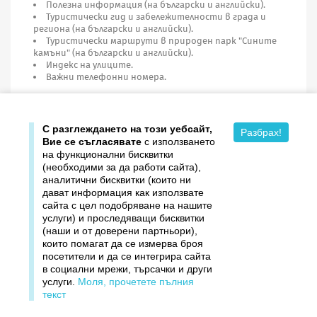
Полезна информация (на български и английски).
Туристически гид и забележителности в града и
региона (на български и английски).
Туристически маршрути в природен парк "Сините
камъни" (на български и английски).
Индекс на улиците.
Важни телефонни номера.
Година на издаване: 2016
С разглеждането на този уебсайт,
Разбрах!
Вие се съгласявате
с използването
на функционални бисквитки
(необходими за да работи сайта),
аналитични бисквитки (които ни
дават информация как използвате

Продукти
сайта с цел подобряване на нашите
услуги) и проследяващи бисквитки

Издателство ДОМИНО
(наши и от доверени партньори),
които помагат да се измерва броя
посетители и да се интегрира сайта

Връзки
в социални мрежи, търсачки и други
услуги.
Моля, прочетете пълния

Вашият профил
текст
©1997–2026 Домино. Всички права запазени.