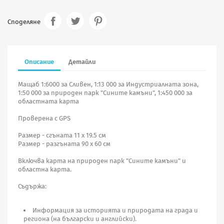
Споделяне
Описание
Детайли
Мащаб 1:6000 за Сливен, 1:13 000 за Индустриалната зона,
1:50 000 за природен парк "Сините камъни", 1:450 000 за
областната карта
Проверена с GPS
Размер - сгъната 11 х 19.5 см
Размер - разгъната 90 х 60 см
Включва карта на природен парк "Сините камъни" и
областна карта.
Съдържа:
Информация за историята и природата на града и
региона (на български и английски).