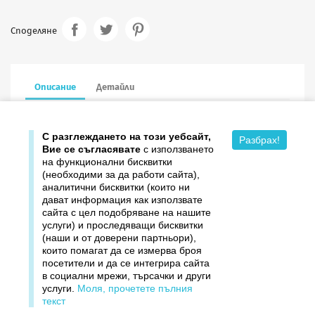
Споделяне
Описание
Детайли
16.6/16.6 см в сгънат вид, голд печат, с пощенски плик
С разглеждането на този уебсайт,
Разбрах!
Вие се съгласявате
с използването
на функционални бисквитки
(необходими за да работи сайта),
аналитични бисквитки (които ни
дават информация как използвате

Продукти
сайта с цел подобряване на нашите
услуги) и проследяващи бисквитки

Издателство ДОМИНО
(наши и от доверени партньори),
които помагат да се измерва броя
посетители и да се интегрира сайта

Връзки
в социални мрежи, търсачки и други
услуги.
Моля, прочетете пълния

Вашият профил
текст