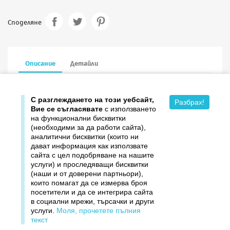
Споделяне
Описание
Детайли
16.6/16.6 см в сгънат вид, с пощенски плик
С разглеждането на този уебсайт,
Разбрах!
Вие се съгласявате
с използването
на функционални бисквитки
(необходими за да работи сайта),
аналитични бисквитки (които ни
дават информация как използвате

Продукти
сайта с цел подобряване на нашите
услуги) и проследяващи бисквитки

Издателство ДОМИНО
(наши и от доверени партньори),
които помагат да се измерва броя
посетители и да се интегрира сайта

Връзки
в социални мрежи, търсачки и други
услуги.
Моля, прочетете пълния

Вашият профил
текст