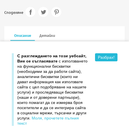
Споделяне
Описание
Детайли
16.6/16.6 см в сгънат вид, с пощенски плик
С разглеждането на този уебсайт,
Разбрах!
Вие се съгласявате
с използването
на функционални бисквитки
(необходими за да работи сайта),
аналитични бисквитки (които ни
дават информация как използвате

Продукти
сайта с цел подобряване на нашите
услуги) и проследяващи бисквитки

Издателство ДОМИНО
(наши и от доверени партньори),
които помагат да се измерва броя
посетители и да се интегрира сайта

Връзки
в социални мрежи, търсачки и други
услуги.
Моля, прочетете пълния

Вашият профил
текст