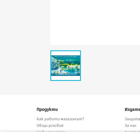
Продукти
Издат
Как работи магазинът?
Защита
Общи условия
За нас
Нови продукти
Дистри
Намалени
Конта