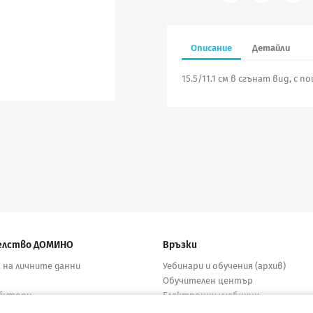
Описание
Детайли
15.5/11.1 см в сгънат вид, с 
елство ДОМИНО
Връзки
 на личните данни
Уебинари и обучения (архив)
Обучителен център
бутори
Електронни учебници
кти
Материали за учители