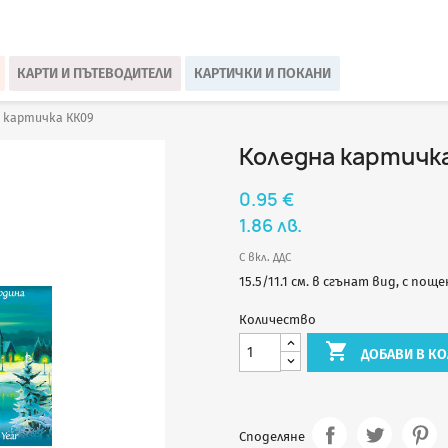
КАРТИ И ПЪТЕВОДИТЕЛИ
КАРТИЧКИ И ПОКАНИ
 картичка КК09
Коледна картичк
0.95 €
1.86 лв.
С вкл. ДДС
15.5/11.1 см. в сгънат вид, с пощ
Количество

ДОБАВИ В КО
Споделяне