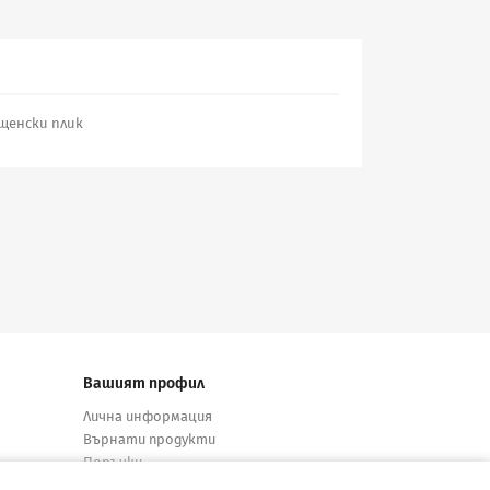
пощенски плик
Вашият профил
Лична информация
Върнати продукти
Поръчки
Кредитни известия