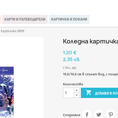
КАРТИ И ПЪТЕВОДИТЕЛИ
КАРТИЧКИ И ПОКАНИ
 картичка КВ18
Коледна картичка
1.20 €
2.35 лв.
С вкл. ДДС
16.6/16.6 см в сгънат вид, с пощ
Количество

ДОБАВИ В КО
Споделяне