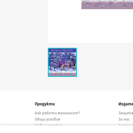
Продукти
Издат
Как работи магазинът?
Защита
Общи условия
За нас
Нови продукти
Дистри
Намалени
Конта