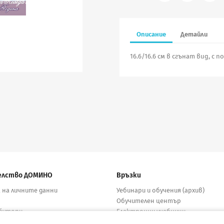
Описание
Детайли
16.6/16.6 см в сгънат вид, с 
елство ДОМИНО
Връзки
 на личните данни
Уебинари и обучения (архив)
Обучителен център
бутори
Електронни учебници
кти
Материали за учители