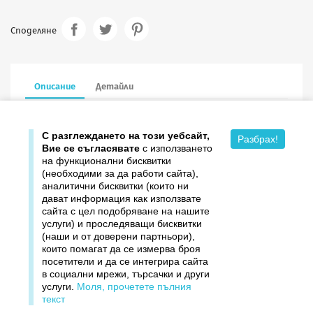
Споделяне
Описание
Детайли
15.5/11.1 см в сгънат вид, с пощенски плик
С разглеждането на този уебсайт,
Разбрах!
Вие се съгласявате
с използването
на функционални бисквитки
(необходими за да работи сайта),
аналитични бисквитки (които ни
дават информация как използвате

Продукти
сайта с цел подобряване на нашите
услуги) и проследяващи бисквитки

Издателство ДОМИНО
(наши и от доверени партньори),
които помагат да се измерва броя
посетители и да се интегрира сайта

Връзки
в социални мрежи, търсачки и други
услуги.
Моля, прочетете пълния

Вашият профил
текст