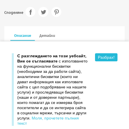
Споделяне
Описание
Детайли
16/16 см в сгънат вид, с пощенски плик, голд печат
С разглеждането на този уебсайт,
Разбрах!
Вие се съгласявате
с използването
на функционални бисквитки
(необходими за да работи сайта),
аналитични бисквитки (които ни
дават информация как използвате

Продукти
сайта с цел подобряване на нашите
услуги) и проследяващи бисквитки

Издателство ДОМИНО
(наши и от доверени партньори),
които помагат да се измерва броя
посетители и да се интегрира сайта

Връзки
в социални мрежи, търсачки и други
услуги.
Моля, прочетете пълния

Вашият профил
текст