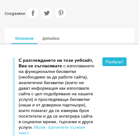
Споделяне
Описание
Детайли
13.5/13.5 см в сгънат вид, с пощенски плик
С разглеждането на този уебсайт,
Разбрах!
Вие се съгласявате
с използването
на функционални бисквитки
(необходими за да работи сайта),
аналитични бисквитки (които ни
дават информация как използвате

Продукти
сайта с цел подобряване на нашите
услуги) и проследяващи бисквитки

Издателство ДОМИНО
(наши и от доверени партньори),
които помагат да се измерва броя
посетители и да се интегрира сайта

Връзки
в социални мрежи, търсачки и други
услуги.
Моля, прочетете пълния

Вашият профил
текст