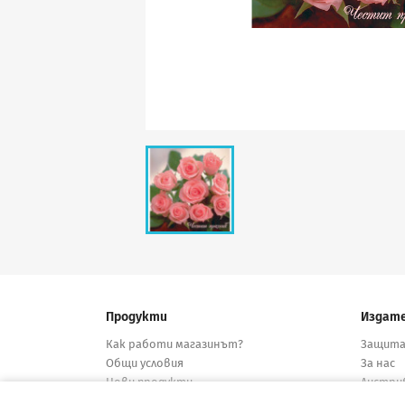
Продукти
Издат
Как работи магазинът?
Защита
Общи условия
За нас
Нови продукти
Дистри
Намалени
Конта