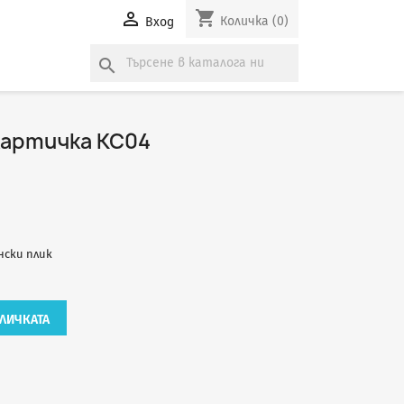
shopping_cart

Количка
(0)
Вход
search
артичка КС04
енски плик
ЛИЧКАТА