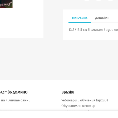
Описание
Детайли
13.5/13.5 см в сгънат вид, с 
елство ДОМИНО
Връзки
 на личните данни
Уебинари и обучения (архив)
Обучителен център
бутори
Електронни учебници
кти
Материали за учители