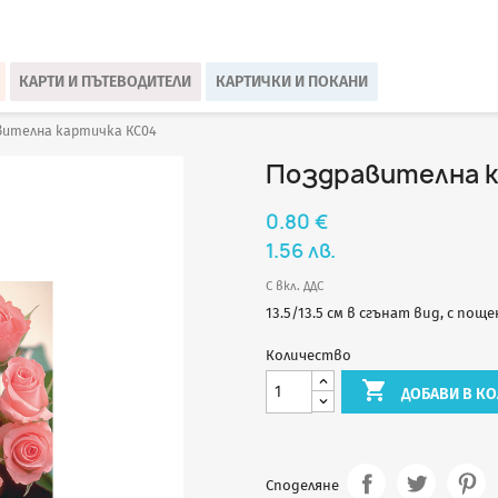
КАРТИ И ПЪТЕВОДИТЕЛИ
КАРТИЧКИ И ПОКАНИ
вителна картичка КС04
Поздравителна к
0.80 €
1.56 лв.
С вкл. ДДС
13.5/13.5 см в сгънат вид, с пощ
Количество

ДОБАВИ В КО
Споделяне