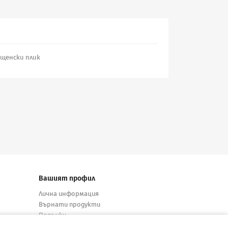
пощенски плик
Вашият профил
Лична информация
Върнати продукти
Поръчки
Кредитни известия