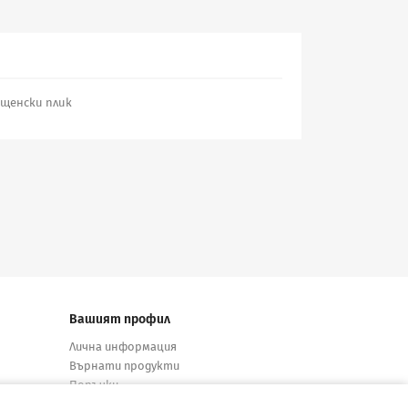
пощенски плик
Вашият профил
Лична информация
Върнати продукти
Поръчки
Кредитни известия