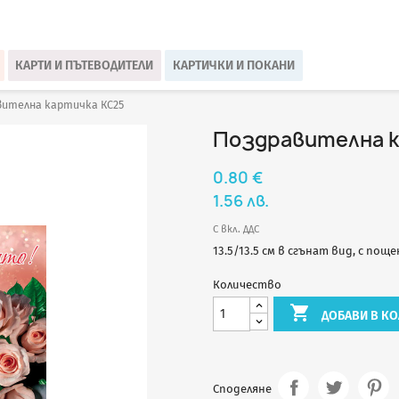
КАРТИ И ПЪТЕВОДИТЕЛИ
КАРТИЧКИ И ПОКАНИ
вителна картичка КС25
Поздравителна к
0.80 €
1.56 лв.
С вкл. ДДС
13.5/13.5 см в сгънат вид, с пощ
Количество

ДОБАВИ В КО
Споделяне