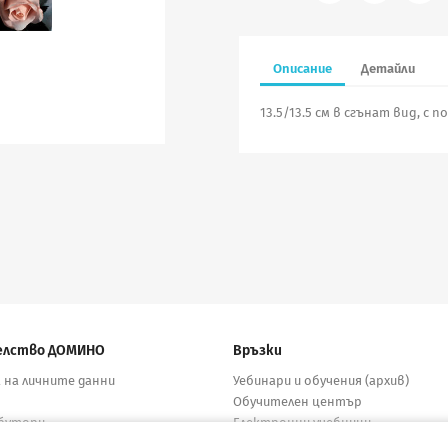
Описание
Детайли
13.5/13.5 см в сгънат вид, с 
елство ДОМИНО
Връзки
 на личните данни
Уебинари и обучения (архив)
Обучителен център
бутори
Електронни учебници
кти
Материали за учители