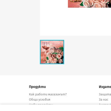
Продукти
Издат
Как работи магазинът?
Защита
Общи условия
За нас
Нови продукти
Дистри
Намалени
Конта