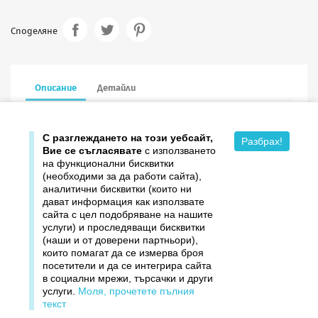
Споделяне
Описание
Детайли
13.5/13.5 см в сгънат вид, с пощенски плик
С разглеждането на този уебсайт,
Разбрах!
Вие се съгласявате
с използването
на функционални бисквитки
(необходими за да работи сайта),
аналитични бисквитки (които ни
дават информация как използвате

Продукти
сайта с цел подобряване на нашите
услуги) и проследяващи бисквитки

Издателство ДОМИНО
(наши и от доверени партньори),
които помагат да се измерва броя
посетители и да се интегрира сайта

Връзки
в социални мрежи, търсачки и други
услуги.
Моля, прочетете пълния

Вашият профил
текст