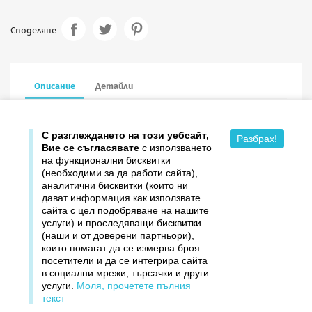
Споделяне
Описание
Детайли
13.5/13.5 cm в сгънат вид, с пощенски плик
С разглеждането на този уебсайт,
Разбрах!
Вие се съгласявате
с използването
на функционални бисквитки
(необходими за да работи сайта),
аналитични бисквитки (които ни
дават информация как използвате

Продукти
сайта с цел подобряване на нашите
услуги) и проследяващи бисквитки

Издателство ДОМИНО
(наши и от доверени партньори),
които помагат да се измерва броя
посетители и да се интегрира сайта

Връзки
в социални мрежи, търсачки и други
услуги.
Моля, прочетете пълния

Вашият профил
текст