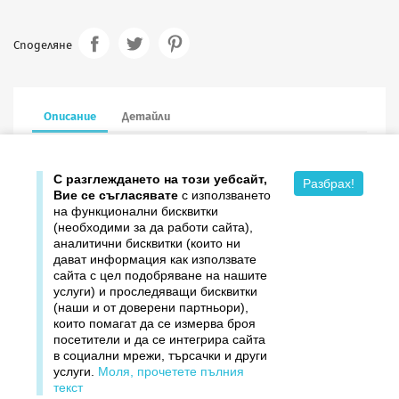
Споделяне
Описание
Детайли
7.7/7.7 см в сгънат вид, 10 броя в опаковка
С разглеждането на този уебсайт,
Разбрах!
Вие се съгласявате
с използването
на функционални бисквитки
(необходими за да работи сайта),
аналитични бисквитки (които ни
дават информация как използвате

Продукти
сайта с цел подобряване на нашите
услуги) и проследяващи бисквитки

Издателство ДОМИНО
(наши и от доверени партньори),
които помагат да се измерва броя
посетители и да се интегрира сайта

Връзки
в социални мрежи, търсачки и други
услуги.
Моля, прочетете пълния

Вашият профил
текст