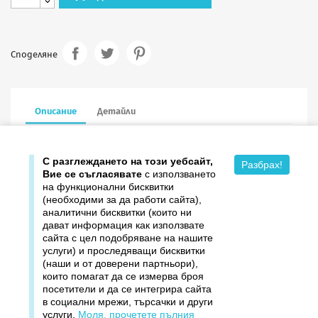
Споделяне
Описание
Детайли
7.7/7.7 см в сгънат вид, 10 броя в опаковка
С разглеждането на този уебсайт,
Разбрах!
Вие се съгласявате
с използването
на функционални бисквитки
(необходими за да работи сайта),
аналитични бисквитки (които ни
дават информация как използвате

Продукти
сайта с цел подобряване на нашите
услуги) и проследяващи бисквитки

Издателство ДОМИНО
(наши и от доверени партньори),
които помагат да се измерва броя
посетители и да се интегрира сайта

Връзки
в социални мрежи, търсачки и други
услуги.
Моля, прочетете пълния