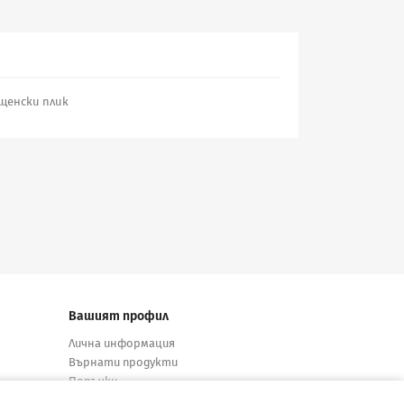
пощенски плик
Вашият профил
Лична информация
Върнати продукти
Поръчки
Кредитни известия