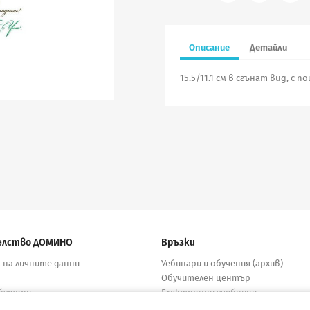
Описание
Детайли
15.5/11.1 см в сгънат вид, с 
елство ДОМИНО
Връзки
 на личните данни
Уебинари и обучения (архив)
Обучителен център
бутори
Електронни учебници
кти
Материали за учители