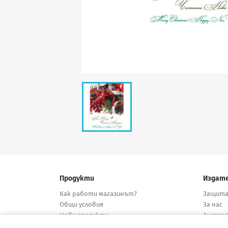
Продукти
Издат
Как работи магазинът?
Защита
Общи условия
За нас
Нови продукти
Дистри
Намалени
Конта