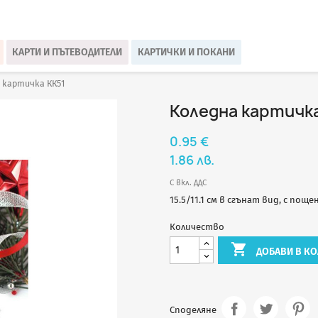
КАРТИ И ПЪТЕВОДИТЕЛИ
КАРТИЧКИ И ПОКАНИ
 картичка КК51
Коледна картичка
0.95 €
1.86 лв.
С вкл. ДДС
15.5/11.1 см в сгънат вид, с поще
Количество

ДОБАВИ В КО
Споделяне