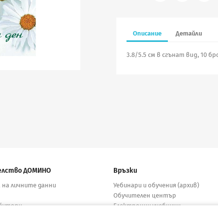
Описание
Детайли
3.8/5.5 см в сгънат вид, 10 б
елство ДОМИНО
Връзки
 на личните данни
Уебинари и обучения (архив)
Обучителен център
бутори
Електронни учебници
кти
Материали за учители