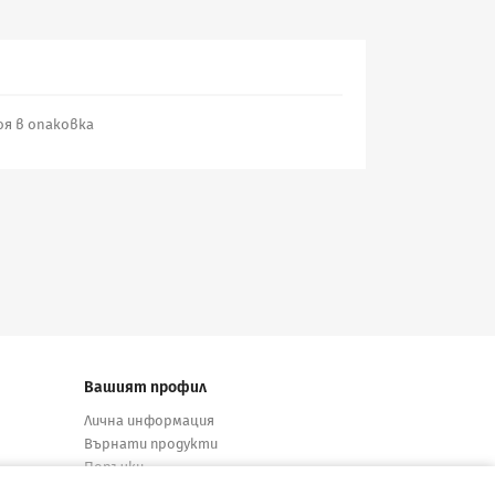
роя в опаковка
Вашият профил
Лична информация
Върнати продукти
Поръчки
Кредитни известия