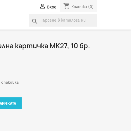
shopping_cart

Количка
(0)
Вход
search
на картичка МК27, 10 бр.
 в опаковка
ЛИЧКАТА