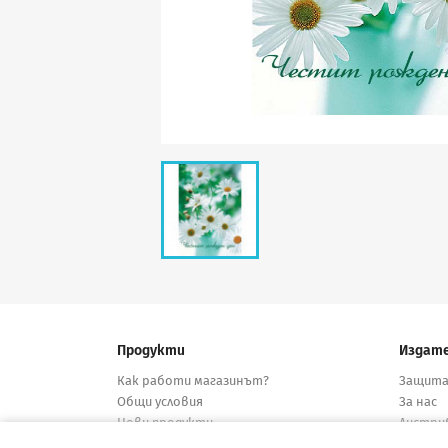
Продукти
Издат
Как работи магазинът?
Защита
Общи условия
За нас
Нови продукти
Дистри
Намалени
Конта