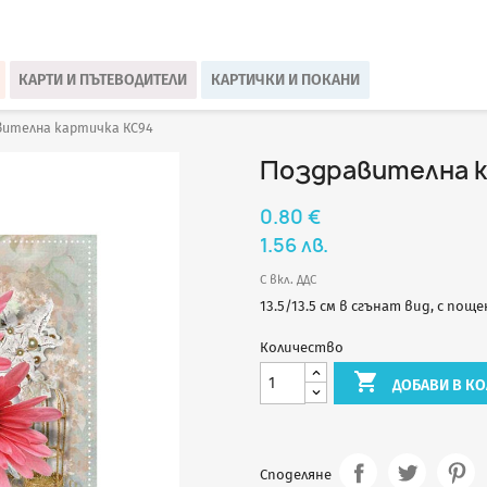
КАРТИ И ПЪТЕВОДИТЕЛИ
КАРТИЧКИ И ПОКАНИ
вителна картичка КС94
Поздравителна к
0.80 €
1.56 лв.
С вкл. ДДС
13.5/13.5 см в сгънат вид, с пощ
Количество

ДОБАВИ В КО
Споделяне