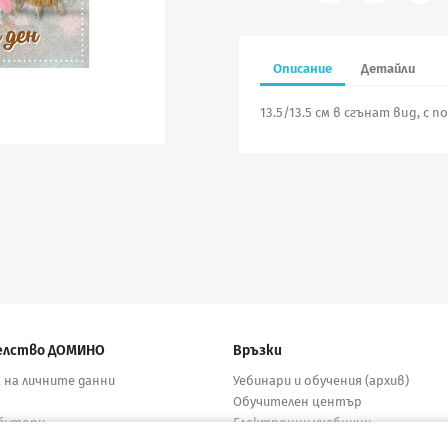
Описание
Детайли
13.5/13.5 см в сгънат вид, с 
елство ДОМИНО
Връзки
 на личните данни
Уебинари и обучения (архив)
Обучителен център
бутори
Електронни учебници
кти
Материали за учители